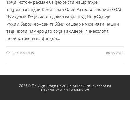
Тоҷикистон» расман ба феҳристи нашрияҳои
тақризшавандаи Комиссияи Олии Аттестатсионии (КОА)
Ҷумҳурии Тоҷикистон дохил карда шуд.Ин рӯйдоди
муҳим барои ҷомеаи тиббии кишвар имконияти нашри
тадқиқоти илмиро дар соҳаи акушерӣ, гинекологӣ,
перинатологӣ ва фанҳои…
0 COMMENTS
08.06.2026
2026 © Пажӯҳишгоҳи илмии акушерӣ, гинекологӣ ва
перинатологии Тоҷикистон