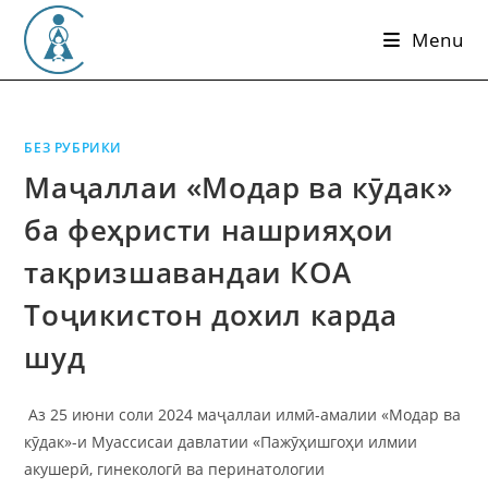
Skip
Menu
to
content
БЕЗ РУБРИКИ
Маҷаллаи «Модар ва кӯдак»
ба феҳристи нашрияҳои
тақризшавандаи КОА
Тоҷикистон дохил карда
шуд
Аз 25 июни соли 2024 маҷаллаи илмӣ-амалии «Модар ва
кӯдак»-и Муассисаи давлатии «Пажӯҳишгоҳи илмии
акушерӣ, гинекологӣ ва перинатологии