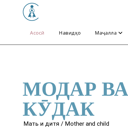
Асосӣ
Навидҳо
Маҷалла
МОДАР В
КӮДАК
Мать и дитя / Mother and child