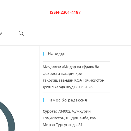
ISSN-2301-4187
Навидҳо
Маҷаллаи «Модар ва кӯдак» ба
феҳристи нашрияҳои
тақризшавандаи КОА Тоҷикистон
дохил карда шуд
08.06.2026
Тамос бо редаксия
Суроға:
734002, Ҷумҳурии
Тоҷикистон, ш. Душанбе, кӯч.
Мирзо Турсунзода, 31