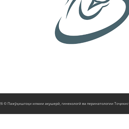
26 © Пажӯҳишгоҳи илмии акушерӣ, гинекологӣ ва перинатологии Тоҷикис