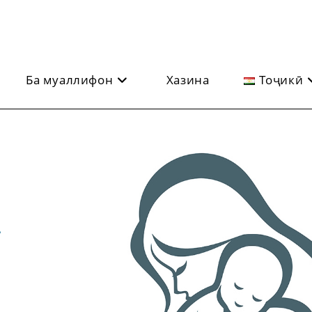
Ба муаллифон
Хазина
Тоҷикӣ
А