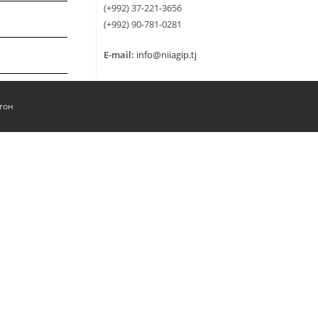
(+992) 37-221-3656
(+992) 90-781-0281
E-mail:
info@niiagip.tj
тон