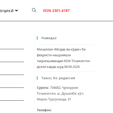
Тоҷикӣ
ISSN-2301-4187
Навидҳо
Маҷаллаи «Модар ва кӯдак» ба
феҳристи нашрияҳои
тақризшавандаи КОА Тоҷикистон
дохил карда шуд
08.06.2026
Тамос бо редаксия
Суроға:
734002, Ҷумҳурии
Тоҷикистон, ш. Душанбе, кӯч.
Мирзо Турсунзода, 31
Телефон: