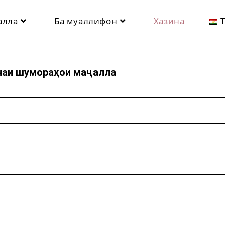
алла
Ба муаллифон
Хазина
наи шумораҳои маҷалла