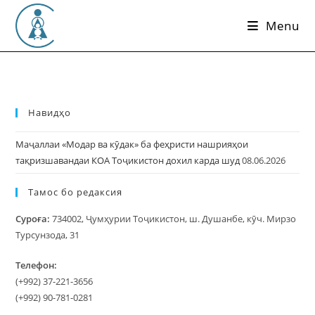
Skip
Menu
to
content
Навидҳо
Маҷаллаи «Модар ва кӯдак» ба феҳристи нашрияҳои
тақризшавандаи КОА Тоҷикистон дохил карда шуд
08.06.2026
Тамос бо редаксия
Суроға:
734002, Ҷумҳурии Тоҷикистон, ш. Душанбе, кӯч. Мирзо
Турсунзода, 31
Телефон:
(+992) 37-221-3656
(+992) 90-781-0281