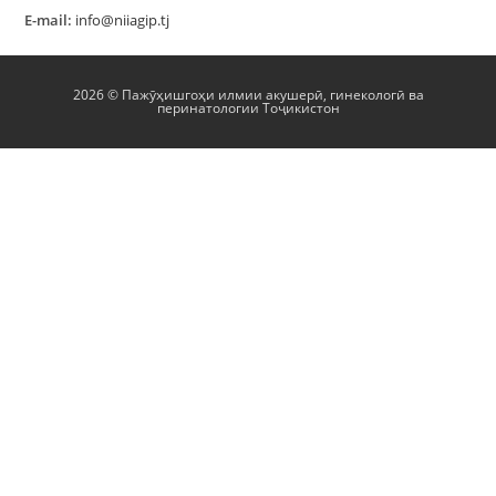
E-mail:
info@niiagip.tj
2026 © Пажӯҳишгоҳи илмии акушерӣ, гинекологӣ ва
перинатологии Тоҷикистон